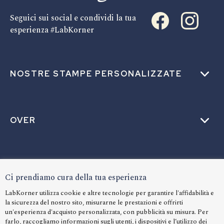
Seguici sui social e condividi la tua
esperienza #LabKorner
NOSTRE STAMPE PERSONALIZZATE
OVER
AIUTO
Ci prendiamo cura della tua esperienza
LabKorner utilizza cookie e altre tecnologie per garantire l'affidabilità e
la sicurezza del nostro sito, misurarne le prestazioni e offrirti
LINGUA
un'esperienza d'acquisto personalizzata, con pubblicità su misura. Per
farlo, raccogliamo informazioni sugli utenti, i dispositivi e l’utilizzo dei