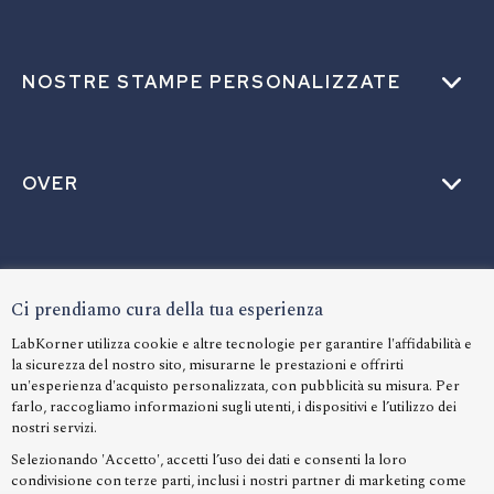
NOSTRE STAMPE PERSONALIZZATE
OVER
AIUTO
Ci prendiamo cura della tua esperienza
LabKorner utilizza cookie e altre tecnologie per garantire l'affidabilità e
la sicurezza del nostro sito, misurarne le prestazioni e offrirti
LINGUA
un'esperienza d'acquisto personalizzata, con pubblicità su misura. Per
farlo, raccogliamo informazioni sugli utenti, i dispositivi e l’utilizzo dei
nostri servizi.
Selezionando 'Accetto', accetti l’uso dei dati e consenti la loro
condivisione con terze parti, inclusi i nostri partner di marketing come