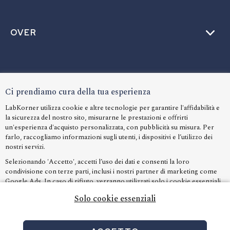
OVER
AIUTO
Ci prendiamo cura della tua esperienza
LabKorner utilizza cookie e altre tecnologie per garantire l'affidabilità e
la sicurezza del nostro sito, misurarne le prestazioni e offrirti
LINGUA
un'esperienza d'acquisto personalizzata, con pubblicità su misura. Per
farlo, raccogliamo informazioni sugli utenti, i dispositivi e l’utilizzo dei
nostri servizi.
Selezionando 'Accetto', accetti l’uso dei dati e consenti la loro
condivisione con terze parti, inclusi i nostri partner di marketing come
Google Ads. In caso di rifiuto, verranno utilizzati solo i cookie essenziali
e non riceverai contenuti personalizzati.
Solo cookie essenziali